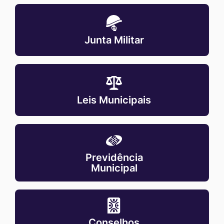
MaskJunta-
militar
Junta Militar
MaskLeis-
municipais
Leis Municipais
MaskPrevidencia-
municipal
Previdência
Municipal
MaskConselhos-
municipais
Conselhos