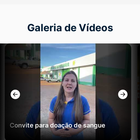
Galeria de Vídeos
Seção Galeria de Vídeos
Convite para doação de sangue