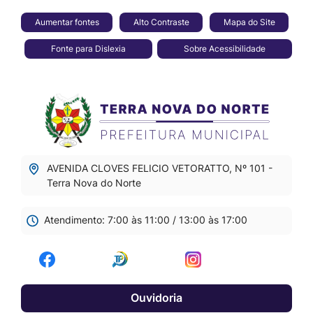
Seção
Ir
Aumentar fontes
Alto Contraste
Mapa do Site
de
para
Fonte para Dislexia
Sobre Acessibilidade
atalhos
o
e
conteúdo
Seção
links
[alt+1]
do
de
Ir
menu
acessibilidade
para
principal
o
AVENIDA CLOVES FELICIO VETORATTO, Nº 101 -
menu
Terra Nova do Norte
[alt+2]
Atendimento: 7:00 às 11:00 / 13:00 às 17:00
Ir
para
Acessar
Acessar
Acessar
a
a
a
a
busca
Ouvidoria
Rede
Rede
Rede
[alt+3]