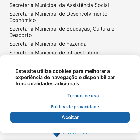
Secretaria Municipal da Assistência Social
Secretaria Municipal de Desenvolvimento
Econômico
Secretaria Municipal de Educação, Cultura e
Desporto
Secretaria Municipal de Fazenda
Secretaria Municipal de Infraestrutura
Secretaria Municipal de Planejamento e Gestão
Secretaria Municipal de Saúde
Este site utiliza cookies para melhorar a
experiência de navegação e disponibilizar
funcionalidades adicionais
Termos de uso
Política de privacidade
©2026 - Prefeitura de Terra Nova do Norte - MT -
Aceitar
Todos os direitos reservados