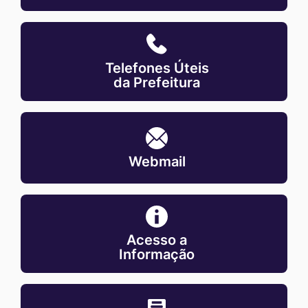
MaskTelefones-
uteis-
Telefones Úteis
da-
da Prefeitura
prefeitura
MaskWebmail
Webmail
MaskAcesso-
a-
Acesso a
informacao
Informação
MaskEscalas-