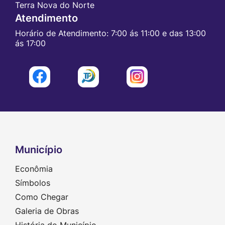
Terra Nova do Norte
Atendimento
Horário de Atendimento: 7:00 ás 11:00 e das 13:00
ás 17:00
Acessar
Acessar
Acessar
a
a
a
Rede
Rede
Rede
Social
Social
Social
Facebook
Radar
Instagram
Município
Seção do Rodapé e Contato
Econômia
Símbolos
Como Chegar
Galeria de Obras
História do Município