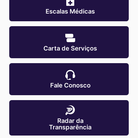
medicas
Escalas Médicas
MaskCarta-
de-
Carta de Serviços
servicos
MaskFale-
conosco
Fale Conosco
MaskRadar-
da-
Radar da
transparencia
Transparência