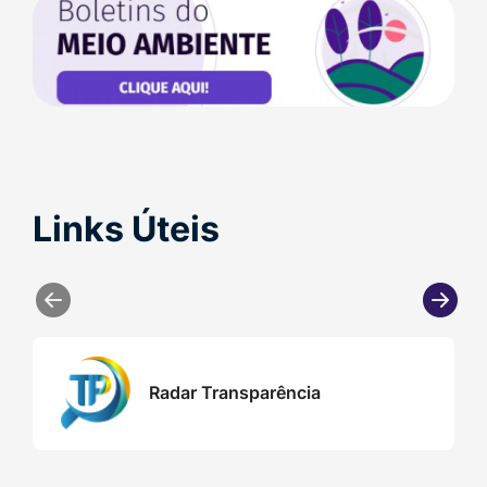
Banner
Boletins
do
Meio
Ambiente
Links Úteis
Seção Links Úteis
Dots
Links
Radar Transparência