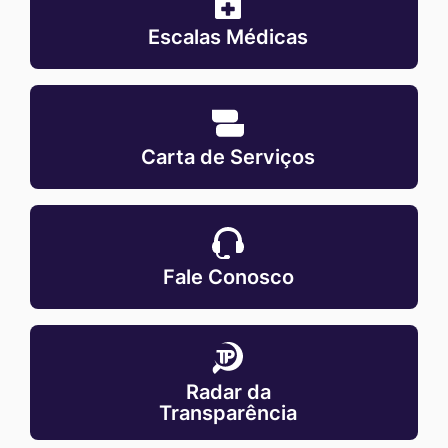
medicas
Escalas Médicas
MaskCarta-
de-
Carta de Serviços
servicos
MaskFale-
conosco
Fale Conosco
MaskRadar-
da-
Radar da
transparencia
Transparência