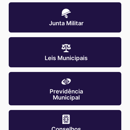
MaskJunta-
militar
Junta Militar
MaskLeis-
municipais
Leis Municipais
MaskPrevidencia-
municipal
Previdência
Municipal
MaskConselhos-
municipais
Conselhos