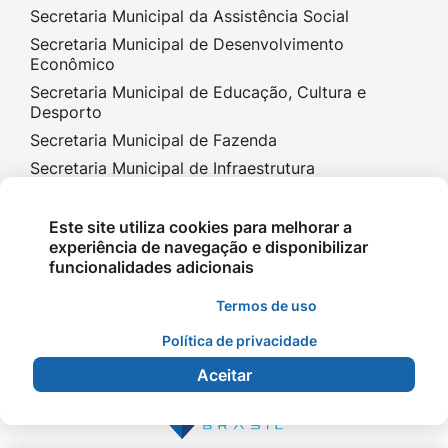
Secretaria Municipal da Assistência Social
Secretaria Municipal de Desenvolvimento
Econômico
Secretaria Municipal de Educação, Cultura e
Desporto
Secretaria Municipal de Fazenda
Secretaria Municipal de Infraestrutura
Secretaria Municipal de Planejamento e Gestão
Secretaria Municipal de Saúde
Este site utiliza cookies para melhorar a
experiência de navegação e disponibilizar
funcionalidades adicionais
Termos de uso
Política de privacidade
©2026 - Prefeitura de Terra Nova do Norte - MT -
Aceitar
Todos os direitos reservados