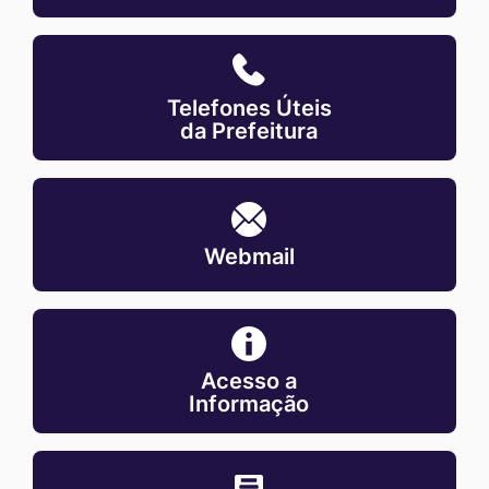
MaskTelefones-
uteis-
Telefones Úteis
da-
da Prefeitura
prefeitura
MaskWebmail
Webmail
MaskAcesso-
a-
Acesso a
informacao
Informação
MaskEscalas-