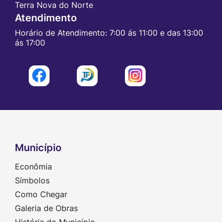
Terra Nova do Norte
Atendimento
Horário de Atendimento: 7:00 ás 11:00 e das 13:00
ás 17:00
Acessar
Acessar
Acessar
a
a
a
Rede
Rede
Rede
Social
Social
Social
Facebook
Radar
Instagram
Município
Seção do Rodapé e Contato
Econômia
Símbolos
Como Chegar
Galeria de Obras
História do Município