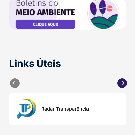
Banner
Boletins
do
Meio
Ambiente
Links Úteis
Seção Links Úteis
Dots
Links
Radar Transparência