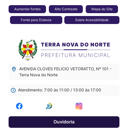
Seção
Ir
Aumentar fontes
Alto Contraste
Mapa do Site
de
para
Fonte para Dislexia
Sobre Acessibilidade
atalhos
o
e
conteúdo
Seção
links
[alt+1]
do
de
Ir
menu
acessibilidade
para
principal
o
AVENIDA CLOVES FELICIO VETORATTO, Nº 101 -
menu
Terra Nova do Norte
[alt+2]
Atendimento: 7:00 às 11:00 / 13:00 às 17:00
Ir
para
Acessar
Acessar
Acessar
a
a
a
a
busca
Ouvidoria
Rede
Rede
Rede
[alt+3]