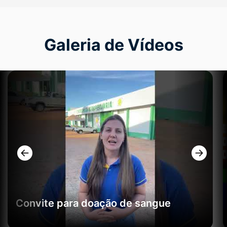
Galeria de Vídeos
Seção Galeria de Vídeos
Convite para doação de sangue