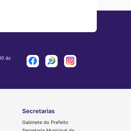
00 ás
Acessar
Acessar
Acessar
a
a
a
Rede
Rede
Rede
Social
Social
Social
Facebook
Radar
Instagram
Secretarias
Gabinete do Prefeito
Secretaria Municipal da