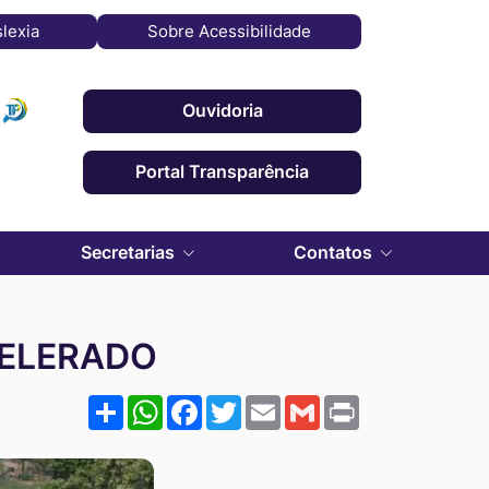
slexia
Sobre Acessibilidade
cessar
Ouvidoria
Rede
Portal Transparência
ocial
adar
Secretarias
Contatos
CELERADO
Share
WhatsApp
Facebook
Twitter
Email
Gmail
Print