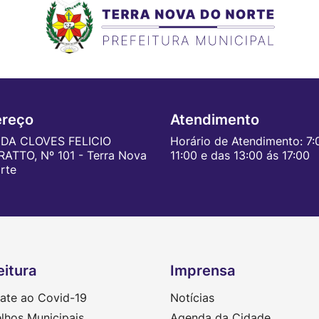
ereço
Atendimento
DA CLOVES FELICIO
Horário de Atendimento: 7:
ATTO, Nº 101 - Terra Nova
11:00 e das 13:00 ás 17:00
rte
eitura
Imprensa
te ao Covid-19
Notícias
lhos Municipais
Agenda da Cidade