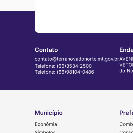
Contato
End
contato@terranovadonorte.mt.gov.br
AVENI
VETOR
Telefone:
(66)3534-2500
do No
Telefone:
(66)98104-0486
Município
Pref
Seção do Rodapé e Contato
Econômia
Comba
Símbolos
Conse