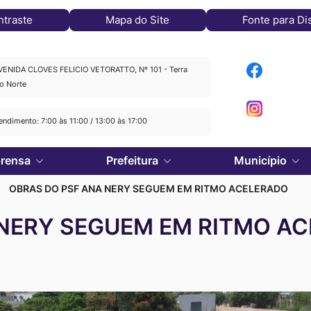
ntraste
Mapa do Site
Fonte para Di
Acessar
A
VENIDA CLOVES FELICIO VETORATTO, Nº 101 - Terra
o Norte
a
a
Acessar
Rede
endimento: 7:00 às 11:00 / 13:00 às 17:00
a
Social
S
Rede
Facebook
R
prensa
Prefeitura
Município
Social
Instagram
OBRAS DO PSF ANA NERY SEGUEM EM RITMO ACELERADO
 NERY SEGUEM EM RITMO A