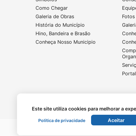
Como Chegar
Equip
Galeria de Obras
Fotos 
História do Município
Galeri
Hino, Bandeira e Brasão
Conhe
Conheça Nosso Municipio
Conhe
Compe
Organ
Serviç
Porta
Este site utiliza cookies para melhorar a exp
Aceitar
Política de privacidade
©2026 - Prefeitura de Terra Nova do Norte